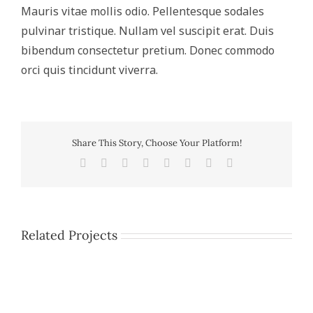
Mauris vitae mollis odio. Pellentesque sodales
pulvinar tristique. Nullam vel suscipit erat. Duis
bibendum consectetur pretium. Donec commodo
orci quis tincidunt viverra.
Share This Story, Choose Your Platform!
Facebook
Twitter
Reddit
LinkedIn
Tumblr
Pinterest
Vk
Email
Related Projects